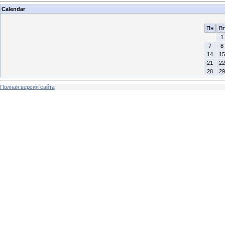
Calendar
Пн
Вт
1
7
8
14
15
21
22
28
29
Полная версия сайта