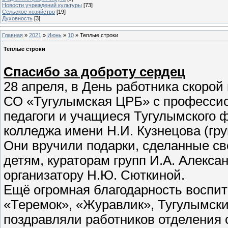
Новости учреждений культуры
[73]
Сельское хозяйство
[19]
Духовность
[3]
Главная
»
2021
»
Июнь
»
10
» Теплые строки
Теплые строки
Спасибо за доброту сердец
28 апреля, в День работника скоро
СО «Тугулымская ЦРБ» с професси
педагоги и учащиеся Тугулымского 
колледжа имени Н.И. Кузнецова (гру
Они вручили подарки, сделанные св
детям, кураторам групп И.А. Алексан
организатору Н.Ю. Сюткиной.
Ещё огромная благодарность воспит
«Теремок», «Журавлик», Тугулымски
поздравляли работников отделения 