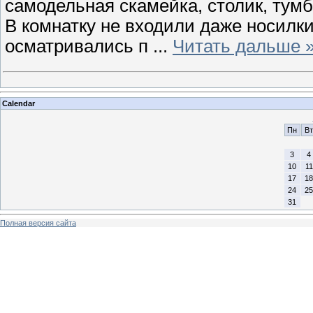
самодельная скамейка, столик, тумбо
В комнатку не входили даже носилк
осматривались п
...
Читать дальше 
Calendar
Пн
Вт
3
4
10
11
17
18
24
25
31
Полная версия сайта