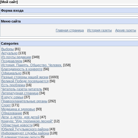
[
Мой сайт
]
Форма входа
Меню сайта
Главная страница
История газеты
Архив газеты
Categories
Выборы
[81]
Актуально
[133]
Из почты редакции
[349]
Поздравляем
[405]
История. Память. Общество. Человек.
[158]
Благодарность в конверте
[56]
Официально
[513]
Разные стороны нашей жизни
[1693]
Великой Победе посвящается
[56]
Есть проблема
[16]
Читатель-газета-читатель
[90]
Литературная страница
[34]
В кругу семьи
[37]
Правоохранительные органы
[292]
Спорт
[171]
Медицина и здоровье
[93]
Образование
[53]
Дети, о детях, для детей
[47]
Конкурс "Иду тропинкою лесной"
[12]
Областные новости
[45]
Юбилей Тугулымского района
[43]
Информируют службы района
[128]
В администрации округа
[5]