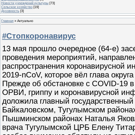
Новости учреждений культуры
[73]
Сельское хозяйство
[19]
Духовность
[3]
Главная
»
Актуально
#Стопкоронавирус
13 мая прошло очередное (64-е) за
проведения мероприятий, направле
распространения коронавирусной и
2019-nCoV, которое вёл глава округ
Прежде об обстановке с COVID-19 в
ОРВИ, гриппу и коронавирусной инф
доложила главный государственный 
Байкаловском, Тугулымском района
Пышминском районах Наталья Яковл
врача Тугулымской ЦРБ Елену Титар