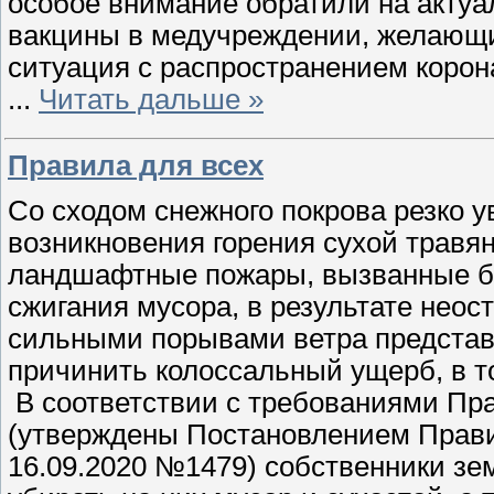
особое внимание обратили на актуа
вакцины в медучреждении, желающи
ситуация с распространением коро
...
Читать дальше »
Правила для всех
Со сходом снежного покрова резко 
возникновения горения сухой травя
ландшафтные пожары, вызванные б
сжигания мусора, в результате неос
сильными порывами ветра представ
причинить колоссальный ущерб, в т
В соответствии с требованиями Пр
(утверждены Постановлением Прави
16.09.2020 №1479) собственники зе