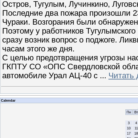
Остров, Тугулым, Лучинкино, Луговс
Последние два пожара произошли 23
Чураки. Возгорания были обнаружены
Поэтому у работников Тугулымского
сразу возник вопрос о поджоге. Лик
часам этого же дня.
С целью предотвращения угрозы на
ГКПТУ СО «ОПС Свердловской обла
автомобиле Урал АЦ-40 с
...
Читать 
Calendar
Пн
Вт
3
4
10
11
17
18