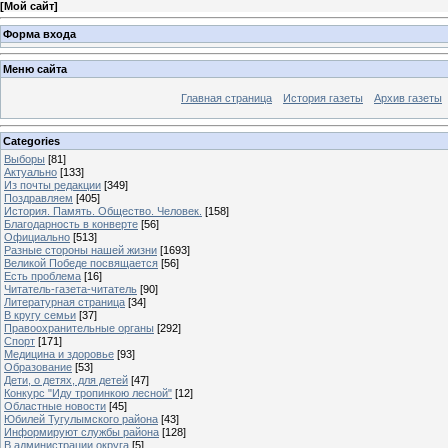
[
Мой сайт
]
Форма входа
Меню сайта
Главная страница
История газеты
Архив газеты
Categories
Выборы
[81]
Актуально
[133]
Из почты редакции
[349]
Поздравляем
[405]
История. Память. Общество. Человек.
[158]
Благодарность в конверте
[56]
Официально
[513]
Разные стороны нашей жизни
[1693]
Великой Победе посвящается
[56]
Есть проблема
[16]
Читатель-газета-читатель
[90]
Литературная страница
[34]
В кругу семьи
[37]
Правоохранительные органы
[292]
Спорт
[171]
Медицина и здоровье
[93]
Образование
[53]
Дети, о детях, для детей
[47]
Конкурс "Иду тропинкою лесной"
[12]
Областные новости
[45]
Юбилей Тугулымского района
[43]
Информируют службы района
[128]
В администрации округа
[5]