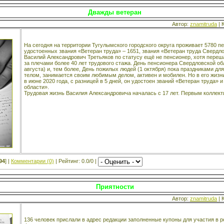
Дважды ветеран
Автор:
znamitruda
| 
На сегодня на территории Тугулымского городского округа проживает 5780 пе
удостоенных звания «Ветеран труда» – 1651, звания «Ветеран труда Свердло
Василий Александрович Третьяков по статусу ещё не пенсионер, хотя переш
за плечами более 40 лет трудового стажа. День пенсионера Свердловской о
августа) и, тем более, День пожилых людей (1 октября) пока праздниками дл
телом, занимается своим любимым делом, активен и мобилен. Но в его жизн
в июне 2020 года, с разницей в 5 дней, он удостоен званий «Ветеран труда»
области».
Трудовая жизнь Василия Александровича началась с 17 лет. Первым коллект
94
] |
Комментарии (0)
| Рейтинг: 0.0/0 |
Приятности
Автор:
znamitruda
| 
136 человек прислали в адрес редакции заполненные купоны для участия в 