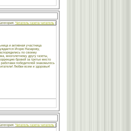
Категория:
Читатель-газета-читатель
|
ьница и активная участница
суждается Игорю Назарову,
распорядились по своему
ма, многолетнему другу газеты,
коррекцию бровей за третье место
 работами победителей знакомьтесь
итатели! Любви всем и здоровья!
Категория:
Читатель-газета-читатель
|