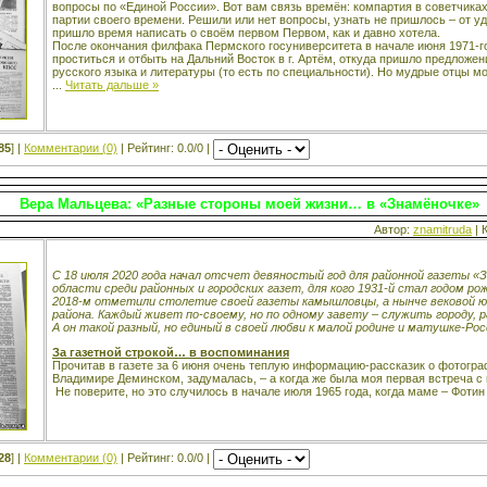
вопросы по «Единой России». Вот вам связь времён: компартия в советчика
партии своего времени. Решили или нет вопросы, узнать не пришлось – от у
пришло время написать о своём первом Первом, как и давно хотела.
После окончания филфака Пермского госуниверситета в начале июня 1971-г
проститься и отбыть на Дальний Восток в г. Артём, откуда пришло предложе
русского языка и литературы (то есть по специальности). Но мудрые отцы 
...
Читать дальше »
85
] |
Комментарии (0)
| Рейтинг: 0.0/0 |
Вера Мальцева: «Разные стороны моей жизни… в «Знамёночке»
Автор:
znamitruda
| 
С 18 июля 2020 года начал отсчет девяностый год для районной газеты «З
области среди районных и городских газет, для кого 1931-й стал годом ро
2018-м отметили столетие своей газеты камышловцы, а нынче вековой ю
района. Каждый живет по-своему, но по одному завету – служить городу,
А он такой разный, но единый в своей любви к малой родине и матушке-Рос
За газетной строкой… в воспоминания
Прочитав в газете за 6 июня очень теплую информацию-рассказик о фотог
Владимире Деминском, задумалась, – а когда же была моя первая встреча с
Не поверите, но это случилось в начале июля 1965 года, когда маме – Фоти
28
] |
Комментарии (0)
| Рейтинг: 0.0/0 |