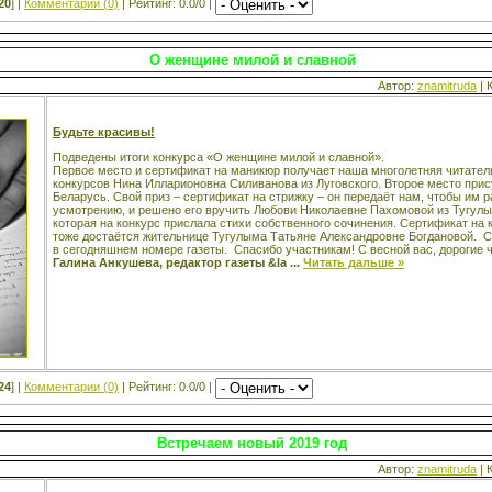
20
] |
Комментарии (0)
| Рейтинг: 0.0/0 |
О женщине милой и славной
Автор:
znamitruda
| 
Будьте красивы!
Подведены итоги конкурса «О женщине милой и славной».
Первое место и сертификат на маникюр получает наша многолетняя читател
конкурсов Нина Илларионовна Силиванова из Луговского. Второе место при
Беларусь. Свой приз – сертификат на стрижку – он передаёт нам, чтобы им 
усмотрению, и решено его вручить Любови Николаевне Пахомовой из Тугулы
которая на конкурс прислала стихи собственного сочинения. Сертификат на 
тоже достаётся жительнице Тугулыма Татьяне Александровне Богдановой. С
в сегодняшнем номере газеты. Спасибо участникам! С весной вас, дорогие ч
Галина Анкушева, редактор газеты &la
...
Читать дальше »
24
] |
Комментарии (0)
| Рейтинг: 0.0/0 |
Встречаем новый 2019 год
Автор:
znamitruda
| 