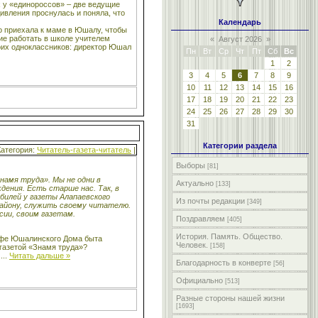
х у «единороссов» – две ведущие
дивления проснулась и поняла, что
Календарь
о приехала к маме в Юшалу, чтобы
ние работать в школе учителем
«
Август 2026
»
моих одноклассников: директор Юшал
Пн
Вт
Ср
Чт
Пт
Сб
Вс
1
2
3
4
5
6
7
8
9
10
11
12
13
14
15
16
17
18
19
20
21
22
23
24
25
26
27
28
29
30
31
Категории раздела
Категория:
Читатель-газета-читатель
|
Выборы
[81]
намя труда». Мы не одни в
Актуально
[133]
ждения. Есть старше нас. Так, в
билей у газеты Алапаевского
Из почты редакции
[349]
 району, служить своему читателю.
сии, своим газетам.
Поздравляем
[405]
История. Память. Общество.
рафе Юшалинского Дома быта
Человек.
[158]
 газетой «Знамя труда»?
н
...
Читать дальше »
Благодарность в конверте
[56]
Официально
[513]
Разные стороны нашей жизни
[1693]