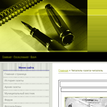
Главная
|
Регистрация
|
Вход
Меню сайта
Главная
»
Читатель-газета-читатель
Главная страница
История газеты
Архив газеты
Муниципальный вестник
Форум
Фотоальбомы