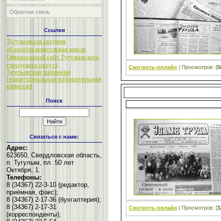
Обратная связь
Ссылки
Тугулымская средняя
общеобразовательная школа
Официальный сайт Тугулымского
городского округа
Смотреть-онлайн
| Просмотров: [
5
Тугулымская районная
территориальная избирательная
комиссия
Поиск
Связаться с нами:
Адрес:
623650, Свердловская область,
п. Тугулым, пл. 50 лет
Октября, 1.
Телефоны:
8 (34367) 22-3-10 (редактор,
приёмная, факс);
8 (34367) 2-17-36 (бухгалтерия);
8 (34367) 2-17-31
Смотреть-онлайн
| Просмотров: [
3
(корреспонденты);