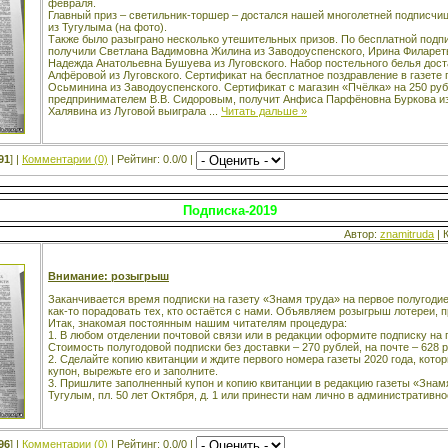
февраля.
Главный приз – светильник-торшер – достался нашей многолетней подписч
из Тугулыма (на фото).
Также было разыграно несколько утешительных призов. По бесплатной подпи
получили Светлана Вадимовна Жилина из Заводоуспенского, Ирина Филарет
Надежда Анатольевна Бушуева из Луговского. Набор постельного белья дос
Алфёровой из Луговского. Сертификат на бесплатное поздравление в газете
Осьминина из Заводоуспенского. Сертификат с магазин «Пчёлка» на 250 ру
предпринимателем В.В. Сидоровым, получит Анфиса Парфёновна Буркова из 
Халявина из Луговой выиграла
...
Читать дальше »
91
] |
Комментарии (0)
| Рейтинг: 0.0/0 |
Подписка-2019
Автор:
znamitruda
| 
Внимание: розыгрыш
Заканчивается время подписки на газету «Знамя труда» на первое полугодие
как-то порадовать тех, кто остаётся с нами. Объявляем розыгрыш лотереи, п
Итак, знакомая постоянным нашим читателям процедура:
1. В любом отделении почтовой связи или в редакции оформите подписку на 
Стоимость полугодовой подписки без доставки – 270 рублей, на почте – 628 р
2. Сделайте копию квитанции и ждите первого номера газеты 2020 года, котор
купон, вырежьте его и заполните.
3. Пришлите заполненный купон и копию квитанции в редакцию газеты «Знамя т
Тугулым, пл. 50 лет Октября, д. 1 или принести нам лично в административн
96
] |
Комментарии (0)
| Рейтинг: 0.0/0 |