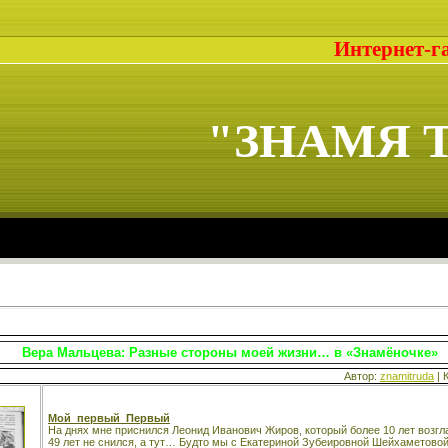
Интернет-г
"ЗНАМЯ 
Вера Мальцева: Разные стороны моей жизни… в «Знамёночке»
Автор:
znamitruda
| 
Мой первый Первый
На днях мне приснился Леонид Иванович Жиров, который более 10 лет возг
49 лет не снился, а тут… Будто мы с Екатериной Зубеировной Шейхаметово