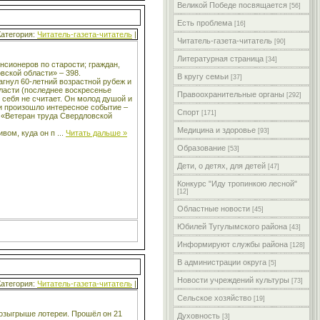
Великой Победе посвящается
[56]
Есть проблема
[16]
Категория:
Читатель-газета-читатель
|
Читатель-газета-читатель
[90]
Литературная страница
[34]
нсионеров по старости; граждан,
вской области» – 398.
В кругу семьи
[37]
агнул 60-летний возрастной рубеж и
бласти (последнее воскресенье
Правоохранительные органы
[292]
я себя не считает. Он молод душой и
и произошло интересное событие –
Спорт
[171]
 и «Ветеран труда Свердловской
Медицина и здоровье
[93]
ивом, куда он п
...
Читать дальше »
Образование
[53]
Дети, о детях, для детей
[47]
Конкурс "Иду тропинкою лесной"
[12]
Областные новости
[45]
Юбилей Тугулымского района
[43]
Информируют службы района
[128]
В администрации округа
[5]
Новости учреждений культуры
[73]
Категория:
Читатель-газета-читатель
|
Сельское хозяйство
[19]
розыгрыше лотереи. Прошёл он 21
Духовность
[3]