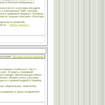
бласти Евгения Куйвашева и
искуссии его участники обсудили
х и электронных СМИ, способы
алов в цифровом формате. В рамках
асти, показан спектакль «Газетные
омиссии по развитию
ой па
...
Читать дальше »
Категория:
Читатель-газета-читатель
|
успеваешь оглянуться. Так и с
 вот, 31 марта, очередной!
лный порядок. Воспитала достойных
вчика, обожает сноху Светлану,
ется с кровной роднёй в Украине,
ная, общительная, творческая.
ы редакции от души поздравляют