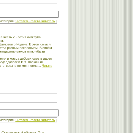
Категория:
Читатель-газета-читатель
|
в честь 25-летия литклуба
ым.
филовой о Родине. В этом смысл
вства разным поколениям. В своём
годарила членов литклуба за
ания и масса добрых слов в адрес
председателем В.З. Ласкиным.
тствовать не мог, посла
...
Читать
Категория:
Читатель-газета-читатель
|
 Свердловской области. Эти