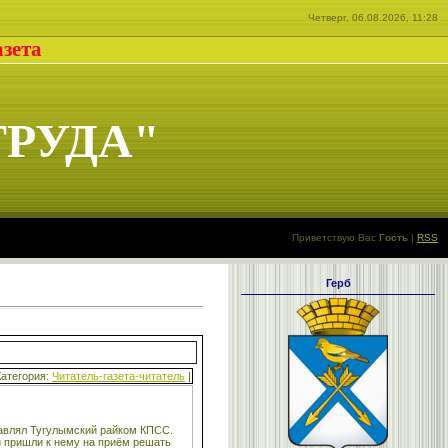
Четверг, 06.08.2026, 11:28
азета
ТРУДА"
Приветствую Вас
Гость
|
RSS
Герб
Категория:
Читатель-газета-читатель
|
лавлял Тугулымский райком КПСС.
й пришли к нему на приём решать