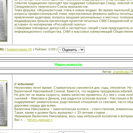
события традиционно проходят при поддержке губернатора Сверд- ловской о
Свердловского творческого Союза журналистов.
Тема форума: «Журналистская этика и новые медиа». Во время панельной д
вопросы профессиональной этики, перспективные форматы работы печатны
привлечения аудитории, вопросы вещания региональных и местных телекан
медиафорума прошла презентация проектов печатных СМИ Свердловской обл
истории» по материалам «Российской газеты».
Спикерами пленарных дискуссий и экспертных секций стали председатель к
информационного сообщества, СМИ и массовых коммуникаций Общественн
45
] |
Комментарии (0)
| Рейтинг: 0.0/0 |
Наши новости
Автор:
znamitruda
| 
С юбилеем!
Неумолимо летит время. Стремительно сменяются дни, годы, пятилетия. Не 
Валентиной Николаевной Сенной. Кажется, что недавно праздновала юбилей, и
Но для лет не важна скорость, важно качество прожитого. А у неё с этим по
сыновей – Максима и Данила, уже радуется успехам внуков – Настеньки и Во
поддерживает уважительные, родственные отношения со сватами, часто обща
дорогими сердцу друзьями.
Валентина Николаевна – замечательная коллега – ответственная, вниматель
Такая, каким и должен быть журналист с 33-летним стажем…
Уважаемая Валентина Николаевна, весь наш небольшой коллектив и ветеран
Вас с
...
Читать дальше »