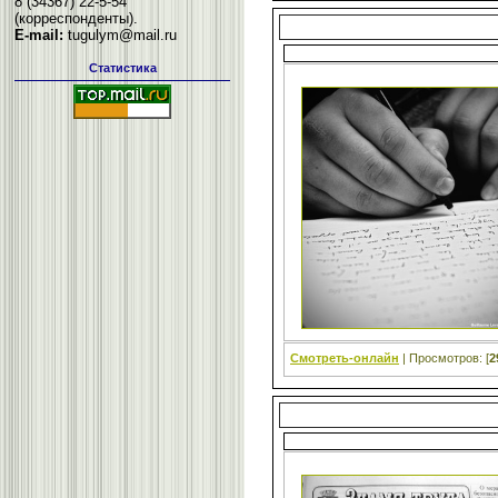
8 (34367) 22-5-54
(корреспонденты).
E-mail:
tugulym@mail.ru
Статистика
Смотреть-онлайн
| Просмотров: [
2