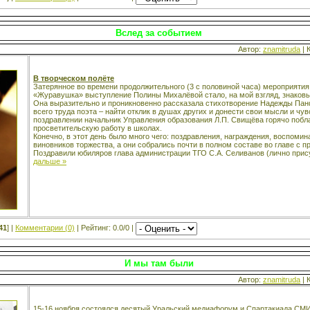
Вслед за событием
Автор:
znamitruda
| 
В творческом полёте
Затерянное во времени продолжительного (3 с половиной часа) мероприятия 
«Журавушка» выступление Полины Михалёвой стало, на мой взгляд, знаков
Она выразительно и проникновенно рассказала стихотворение Надежды Пан
всего труда поэта – найти отклик в душах других и донести свои мысли и чу
поздравлении начальник Управления образования Л.П. Свищёва горячо побла
просветительскую работу в школах.
Конечно, в этот день было много чего: поздравления, награждения, воспомин
виновников торжества, а они собрались почти в полном составе во главе с 
Поздравили юбиляров глава администрации ТГО С.А. Селиванов (лично прису
дальше »
41
] |
Комментарии (0)
| Рейтинг: 0.0/0 |
И мы там были
Автор:
znamitruda
| 
15-16 ноября состоялся десятый Уральский медиафорум и Спартакиада СМИ