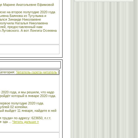
ице Марине Анатольевне Ефимовой
ске на второе полугодие 2020 года
ьевна Баянова из Тугулыма и
тался Зинаиде Николаевне
 получила Наталья Николаевна
блей, предоставленный нам
Луговского. А вот Лонгига Осеевна
Категория:
Читатель-газета-читатель
|
 2020 года, и мы решили, что надо
ройдёт который в январе 2020 года.
первое полугодие 2020 года.
ублей 02 копейки.
ый выйдет 11 января, найдите в ней
руда» по адресу: 623650, п.г.т.
ое зда
...
Читать дальше »